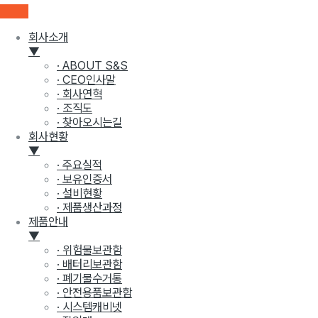
회사소개
▼
· ABOUT S&S
· CEO인사말
· 회사연혁
· 조직도
· 찾아오시는길
회사현황
▼
· 주요실적
· 보유인증서
· 설비현황
· 제품생산과정
제품안내
▼
· 위험물보관함
· 배터리보관함
· 폐기물수거통
· 안전용품보관함
· 시스템캐비넷