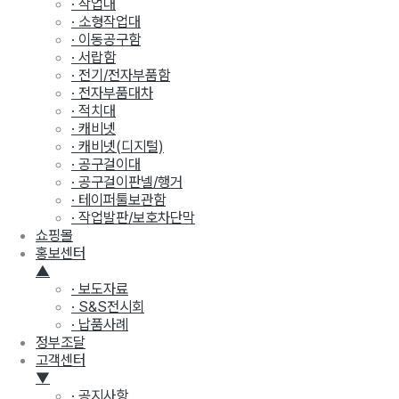
· 작업대
· 소형작업대
· 이동공구함
· 서랍함
· 전기/전자부품함
· 전자부품대차
· 적치대
· 캐비넷
· 캐비넷(디지털)
· 공구걸이대
· 공구걸이판넬/행거
· 테이퍼툴보관함
· 작업발판/보호차단막
쇼핑몰
홍보센터
▲
· 보도자료
· S&S전시회
· 납품사례
정부조달
고객센터
▼
· 공지사항