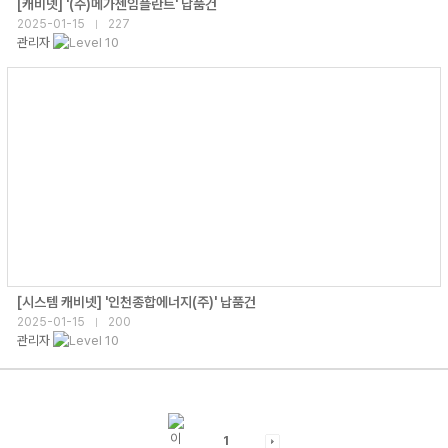
[캐비넷] '(주)메가젠임플란트' 납품건
2025-01-15
227
|
관리자
[시스템 캐비넷] '인천종합에너지(주)' 납품건
2025-01-15
200
|
관리자
1