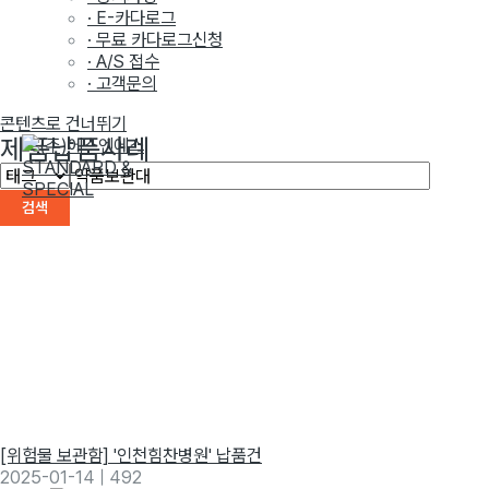
· E-카다로그
· 무료 카다로그신청
· A/S 접수
· 고객문의
콘텐츠로 건너뛰기
제품납품사례
검색
[위험물 보관함] '인천힘찬병원' 납품건
2025-01-14
|
492