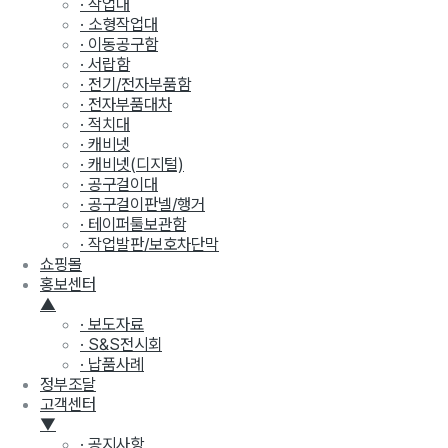
· 작업대
· 소형작업대
· 이동공구함
· 서랍함
· 전기/전자부품함
· 전자부품대차
· 적치대
· 캐비넷
· 캐비넷(디지털)
· 공구걸이대
· 공구걸이판넬/행거
· 테이퍼툴보관함
· 작업발판/보호차단막
쇼핑몰
홍보센터
▲
· 보도자료
· S&S전시회
· 납품사례
정부조달
고객센터
▼
· 공지사항