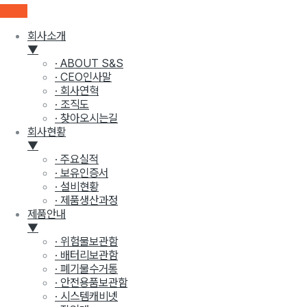
회사소개
▼
· ABOUT S&S
· CEO인사말
· 회사연혁
· 조직도
· 찾아오시는길
회사현황
▼
· 주요실적
· 보유인증서
· 설비현황
· 제품생산과정
제품안내
▼
· 위험물보관함
· 배터리보관함
· 폐기물수거통
· 안전용품보관함
· 시스템캐비넷