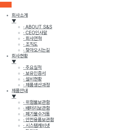
회사소개
▼
· ABOUT S&S
· CEO인사말
· 회사연혁
· 조직도
· 찾아오시는길
회사현황
▼
· 주요실적
· 보유인증서
· 설비현황
· 제품생산과정
제품안내
▼
· 위험물보관함
· 배터리보관함
· 폐기물수거통
· 안전용품보관함
· 시스템캐비넷