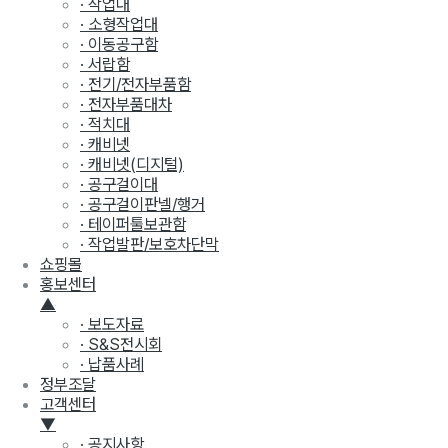
· 작업대
· 소형작업대
· 이동공구함
· 서랍함
· 전기/전자부품함
· 전자부품대차
· 적치대
· 캐비넷
· 캐비넷(디지털)
· 공구걸이대
· 공구걸이판넬/행거
· 테이퍼툴보관함
· 작업발판/보호차단막
쇼핑몰
홍보센터
▲
· 보도자료
· S&S전시회
· 납품사례
정부조달
고객센터
▼
· 공지사항