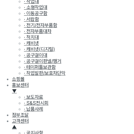
· 작업대
· 소형작업대
· 이동공구함
· 서랍함
· 전기/전자부품함
· 전자부품대차
· 적치대
· 캐비넷
· 캐비넷(디지털)
· 공구걸이대
· 공구걸이판넬/행거
· 테이퍼툴보관함
· 작업발판/보호차단막
쇼핑몰
홍보센터
▼
· 보도자료
· S&S전시회
· 납품사례
정부조달
고객센터
▲
· 공지사항