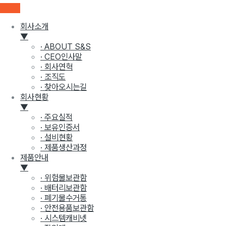
회사소개
▼
· ABOUT S&S
· CEO인사말
· 회사연혁
· 조직도
· 찾아오시는길
회사현황
▼
· 주요실적
· 보유인증서
· 설비현황
· 제품생산과정
제품안내
▼
· 위험물보관함
· 배터리보관함
· 폐기물수거통
· 안전용품보관함
· 시스템캐비넷