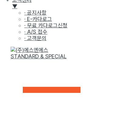
▼
· 공지사항
· E-카다로그
· 무료 카다로그신청
· A/S 접수
· 고객문의
콘
텐
츠
로
건
회사소개
너
뛰
메
기
뉴
토
글