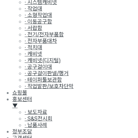
· 시스템캐비넷
· 작업대
· 소형작업대
· 이동공구함
· 서랍함
· 전기/전자부품함
· 전자부품대차
· 적치대
· 캐비넷
· 캐비넷(디지털)
· 공구걸이대
· 공구걸이판넬/행거
· 테이퍼툴보관함
· 작업발판/보호차단막
쇼핑몰
홍보센터
▼
· 보도자료
· S&S전시회
· 납품사례
정부조달
고객센터