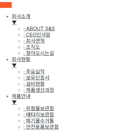
회사소개
▼
· ABOUT S&S
· CEO인사말
· 회사연혁
· 조직도
· 찾아오시는길
회사현황
▼
· 주요실적
· 보유인증서
· 설비현황
· 제품생산과정
제품안내
▼
· 위험물보관함
· 배터리보관함
· 폐기물수거통
· 안전용품보관함