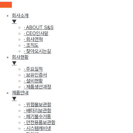
회사소개
▼
· ABOUT S&S
· CEO인사말
· 회사연혁
· 조직도
· 찾아오시는길
회사현황
▼
· 주요실적
· 보유인증서
· 설비현황
· 제품생산과정
제품안내
▼
· 위험물보관함
· 배터리보관함
· 폐기물수거통
· 안전용품보관함
· 시스템캐비넷