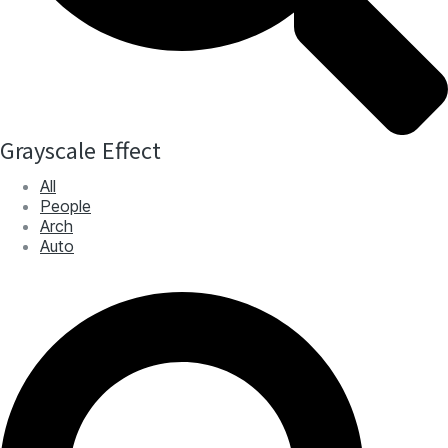
Grayscale Effect
All
People
Arch
Auto