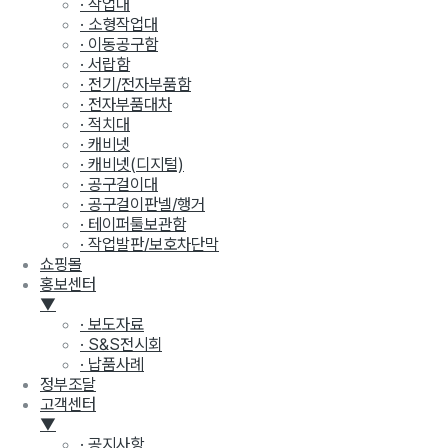
· 작업대
· 소형작업대
· 이동공구함
· 서랍함
· 전기/전자부품함
· 전자부품대차
· 적치대
· 캐비넷
· 캐비넷(디지털)
· 공구걸이대
· 공구걸이판넬/행거
· 테이퍼툴보관함
· 작업발판/보호차단막
쇼핑몰
홍보센터
▼
· 보도자료
· S&S전시회
· 납품사례
정부조달
고객센터
▼
· 공지사항