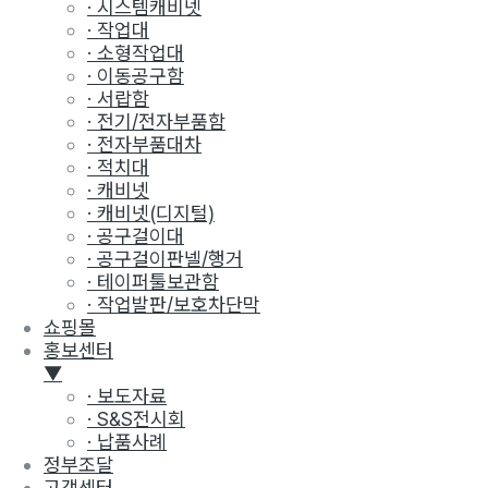
· 시스템캐비넷
· 작업대
· 소형작업대
· 이동공구함
· 서랍함
· 전기/전자부품함
· 전자부품대차
· 적치대
· 캐비넷
· 캐비넷(디지털)
· 공구걸이대
· 공구걸이판넬/행거
· 테이퍼툴보관함
· 작업발판/보호차단막
쇼핑몰
홍보센터
▼
· 보도자료
· S&S전시회
· 납품사례
정부조달
고객센터