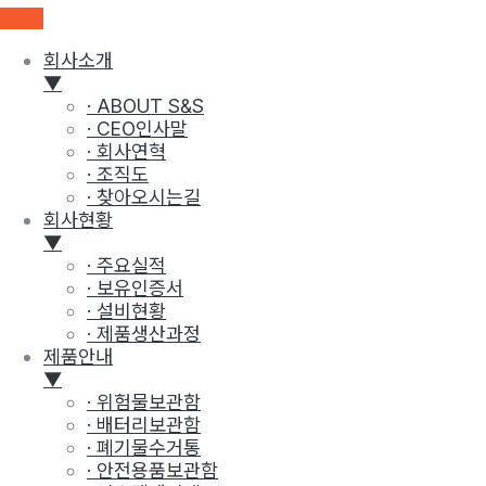
회사소개
▼
· ABOUT S&S
· CEO인사말
· 회사연혁
· 조직도
· 찾아오시는길
회사현황
▼
· 주요실적
· 보유인증서
· 설비현황
· 제품생산과정
제품안내
▼
· 위험물보관함
· 배터리보관함
· 폐기물수거통
· 안전용품보관함