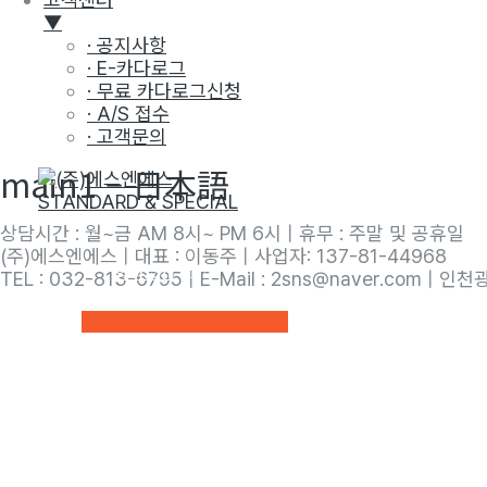
▼
· 공지사항
· E-카다로그
· 무료 카다로그신청
· A/S 접수
· 고객문의
main1 – 日本語
콘
텐
츠
상담시간 : 월~금 AM 8시~ PM 6시 | 휴무 : 주말 및 공휴일
로
(주)에스엔에스 | 대표 : 이동주 | 사업자: 137-81-44968
건
회사소개
TEL : 032-813-6795 | E-Mail : 2sns@naver.com 
너
뛰
메
기
뉴
토
글