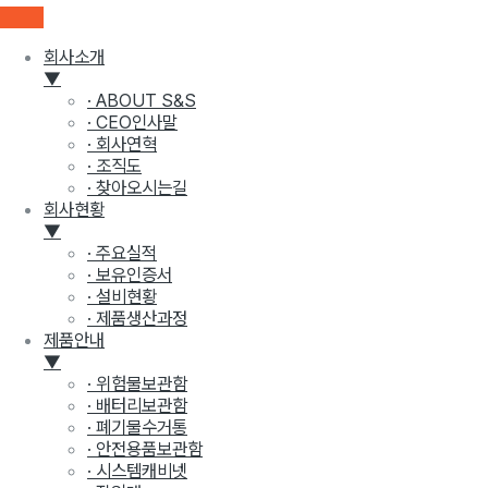
회사소개
▼
· ABOUT S&S
· CEO인사말
· 회사연혁
· 조직도
· 찾아오시는길
회사현황
▼
· 주요실적
· 보유인증서
· 설비현황
· 제품생산과정
제품안내
▼
· 위험물보관함
· 배터리보관함
· 폐기물수거통
· 안전용품보관함
· 시스템캐비넷