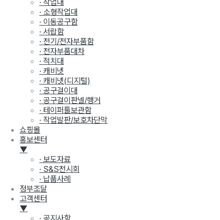
· 작업대
· 소형작업대
· 이동공구함
· 서랍함
· 전기/전자부품함
· 전자부품대차
· 적치대
· 캐비넷
· 캐비넷(디지털)
· 공구걸이대
· 공구걸이판넬/행거
· 테이퍼툴보관함
· 작업발판/보호차단막
쇼핑몰
홍보센터
▼
· 보도자료
· S&S전시회
· 납품사례
정부조달
고객센터
▼
· 공지사항